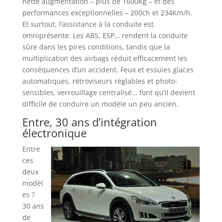
nette augmentation – plus de 1600Kg – et des
performances exceptionnelles – 200ch et 234Km/h.
Et surtout, l’assistance à la conduite est
omniprésente. Les ABS, ESP… rendent la conduite
sûre dans les pires conditions, tandis que la
multiplication des airbags réduit efficacement les
conséquences d’un accident. Feux et essuies glaces
automatiques, rétroviseurs réglables et photo-
sensibles, verrouillage centralisé… font qu’il devient
difficile de conduire un modèle un peu ancien.
Entre, 30 ans d’intégration
électronique
Entre
ces
deux
modèl
es ?
30 ans
de